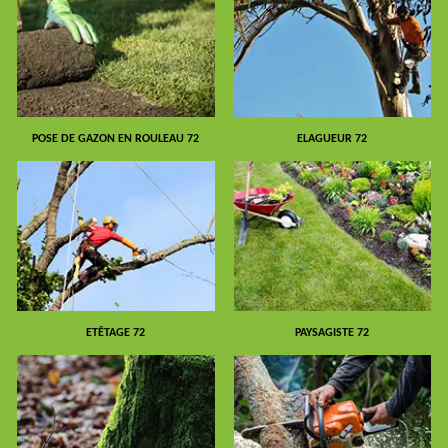
POSE DE GAZON EN ROULEAU 72
ELAGUEUR 72
ETÊTAGE 72
PAYSAGISTE 72