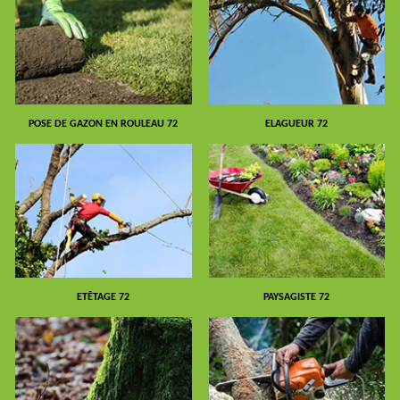
POSE DE GAZON EN ROULEAU 72
ELAGUEUR 72
ETÊTAGE 72
PAYSAGISTE 72