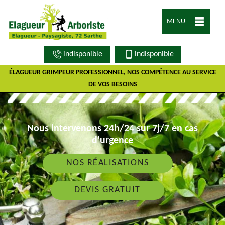
MENU
indisponible
indisponible
ÉLAGUEUR GRIMPEUR PROFESSIONNEL, NOS COMPÉTENCE AU SERVICE
DE VOS BESOINS
Nous intervenons 24h/24 sur 7j/7 en cas
d'urgence
NOS RÉALISATIONS
DEVIS GRATUIT