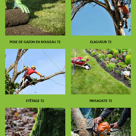
POSE DE GAZON EN ROULEAU 72
ELAGUEUR 72
ETÊTAGE 72
PAYSAGISTE 72