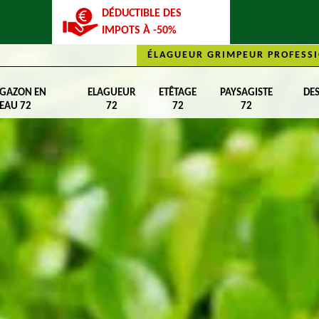
DÉDUCTIBLE DES
IMPOTS À -50%
ÉLAGUEUR GRIMPEUR PROFESSI
 GAZON EN
ELAGUEUR
ETÊTAGE
PAYSAGISTE
DE
EAU 72
72
72
72