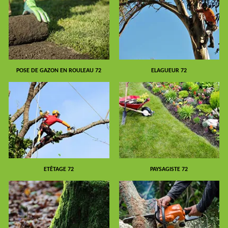
POSE DE GAZON EN ROULEAU 72
ELAGUEUR 72
ETÊTAGE 72
PAYSAGISTE 72