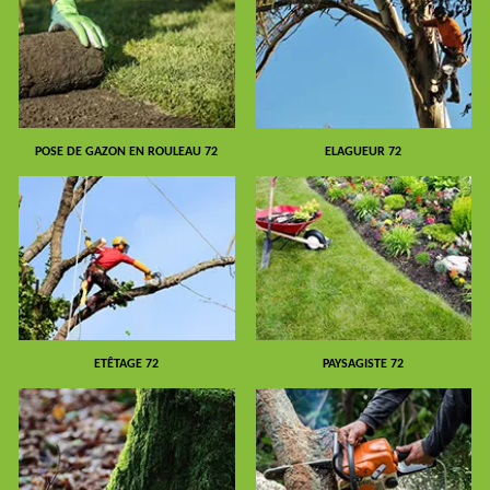
POSE DE GAZON EN ROULEAU 72
ELAGUEUR 72
ETÊTAGE 72
PAYSAGISTE 72