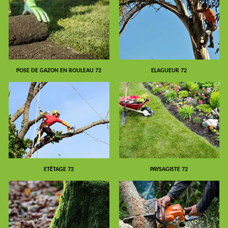
POSE DE GAZON EN ROULEAU 72
ELAGUEUR 72
ETÊTAGE 72
PAYSAGISTE 72