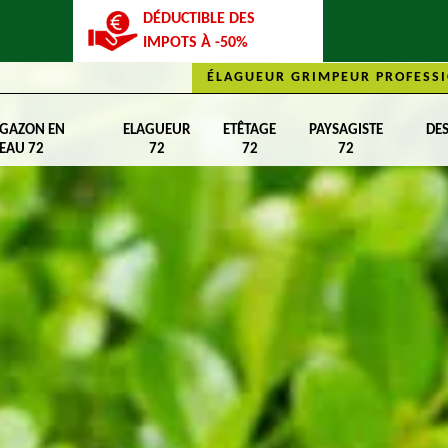
DÉDUCTIBLE DES
IMPOTS À -50%
ÉLAGUEUR GRIMPEUR PROFESSI
 GAZON EN
ELAGUEUR
ETÊTAGE
PAYSAGISTE
DE
EAU 72
72
72
72