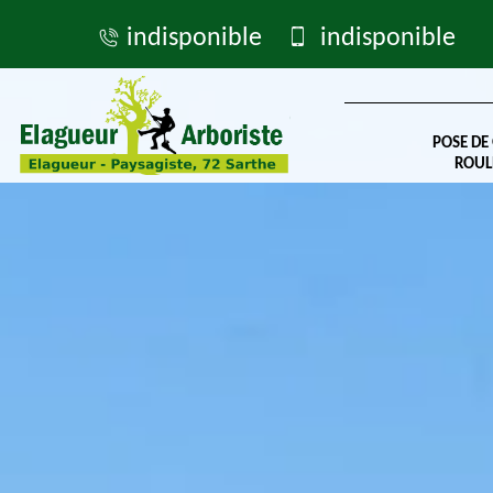
indisponible
indisponible
POSE DE
ROUL