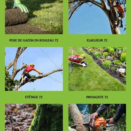
POSE DE GAZON EN ROULEAU 72
ELAGUEUR 72
ETÊTAGE 72
PAYSAGISTE 72