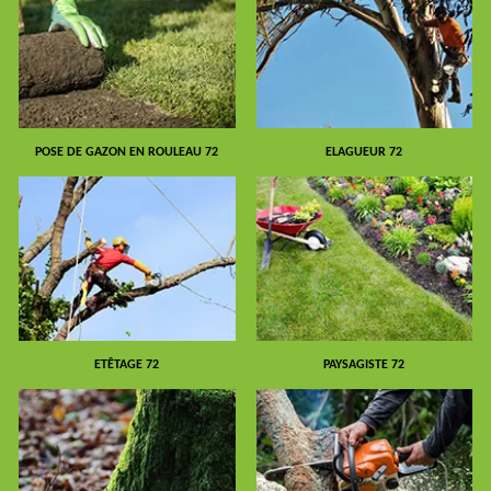
POSE DE GAZON EN ROULEAU 72
ELAGUEUR 72
ETÊTAGE 72
PAYSAGISTE 72