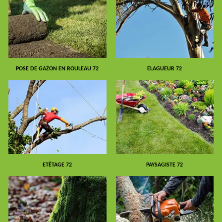
POSE DE GAZON EN ROULEAU 72
ELAGUEUR 72
ETÊTAGE 72
PAYSAGISTE 72