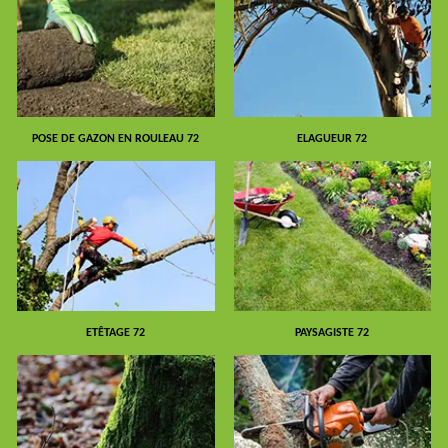
POSE DE GAZON EN ROULEAU 72
ELAGUEUR 72
ETÊTAGE 72
PAYSAGISTE 72