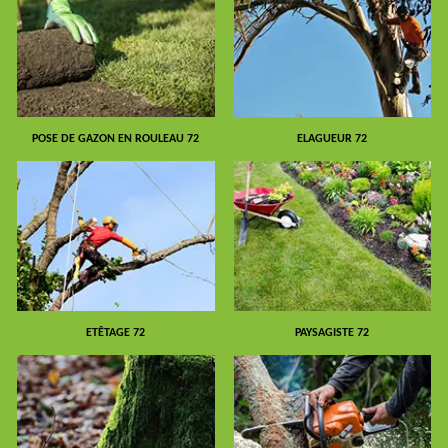
POSE DE GAZON EN ROULEAU 72
ELAGUEUR 72
ETÊTAGE 72
PAYSAGISTE 72