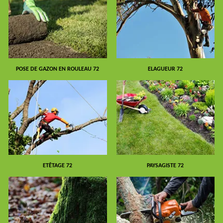
POSE DE GAZON EN ROULEAU 72
ELAGUEUR 72
ETÊTAGE 72
PAYSAGISTE 72