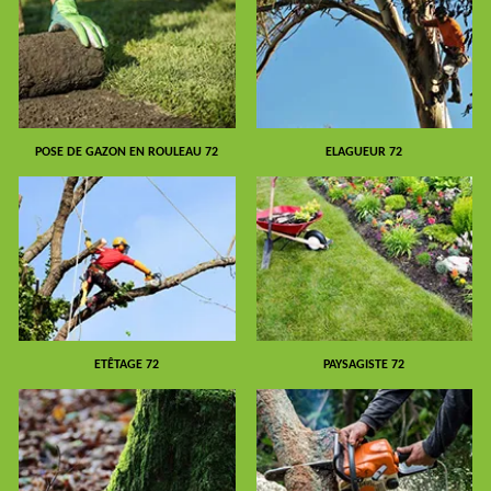
POSE DE GAZON EN ROULEAU 72
ELAGUEUR 72
ETÊTAGE 72
PAYSAGISTE 72