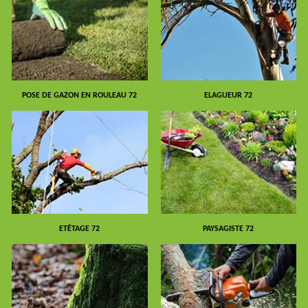
POSE DE GAZON EN ROULEAU 72
ELAGUEUR 72
ETÊTAGE 72
PAYSAGISTE 72