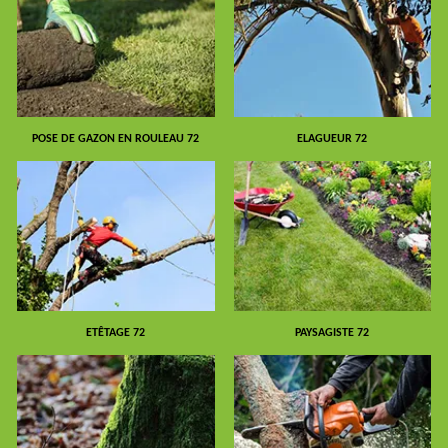
POSE DE GAZON EN ROULEAU 72
ELAGUEUR 72
ETÊTAGE 72
PAYSAGISTE 72