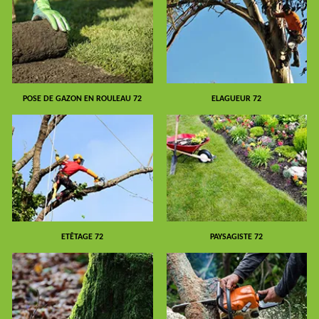
POSE DE GAZON EN ROULEAU 72
ELAGUEUR 72
ETÊTAGE 72
PAYSAGISTE 72