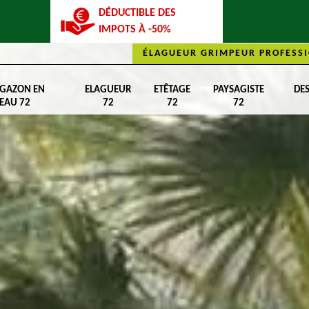
DÉDUCTIBLE DES
IMPOTS À -50%
ÉLAGUEUR GRIMPEUR PROFESSI
 GAZON EN
ELAGUEUR
ETÊTAGE
PAYSAGISTE
DE
EAU 72
72
72
72