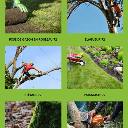
POSE DE GAZON EN ROULEAU 72
ELAGUEUR 72
ETÊTAGE 72
PAYSAGISTE 72