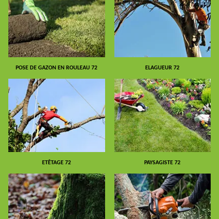
POSE DE GAZON EN ROULEAU 72
ELAGUEUR 72
ETÊTAGE 72
PAYSAGISTE 72