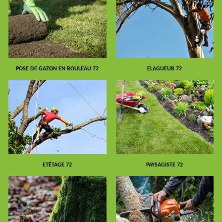
POSE DE GAZON EN ROULEAU 72
ELAGUEUR 72
ETÊTAGE 72
PAYSAGISTE 72