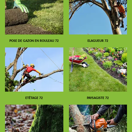
POSE DE GAZON EN ROULEAU 72
ELAGUEUR 72
ETÊTAGE 72
PAYSAGISTE 72