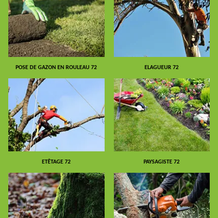
POSE DE GAZON EN ROULEAU 72
ELAGUEUR 72
ETÊTAGE 72
PAYSAGISTE 72