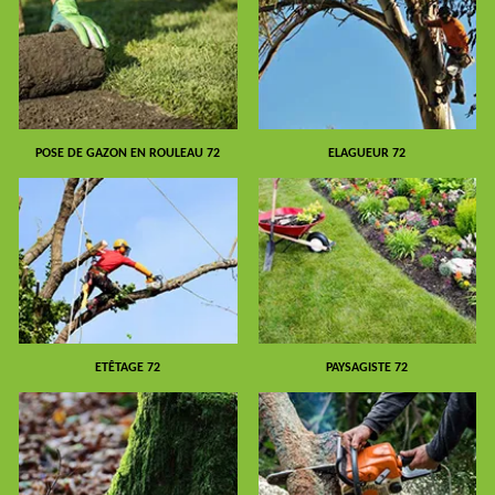
POSE DE GAZON EN ROULEAU 72
ELAGUEUR 72
ETÊTAGE 72
PAYSAGISTE 72